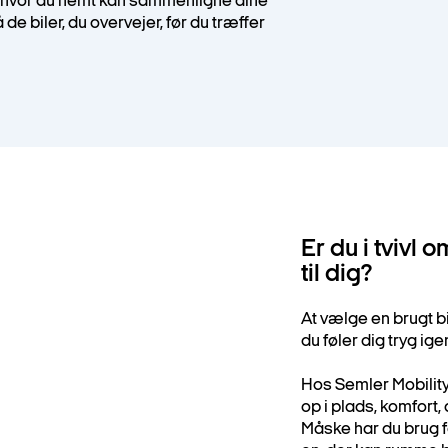
d, hvor du nemt kan sammenligne dine
e biler, du overvejer, før du træffer
Er du i tvivl 
til dig?
At vælge en brugt bil
du føler dig tryg ig
Hos Semler Mobility 
op i plads, komfort,
Måske har du brug for