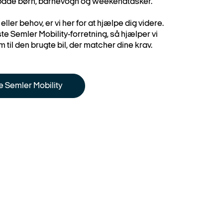
både børn, barnevogn og weekendtasker.
ller behov, er vi her for at hjælpe dig videre.
e Semler Mobility-forretning, så hjælper vi
m til den brugte bil, der matcher dine krav.
le Semler Mobility