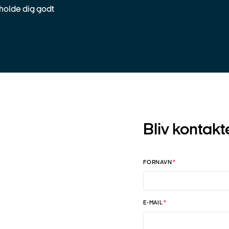
t holde dig godt
O
Bliv kontakt
E
R
S
K
R
I
FORNAVN
*
F
T
E-MAIL
*