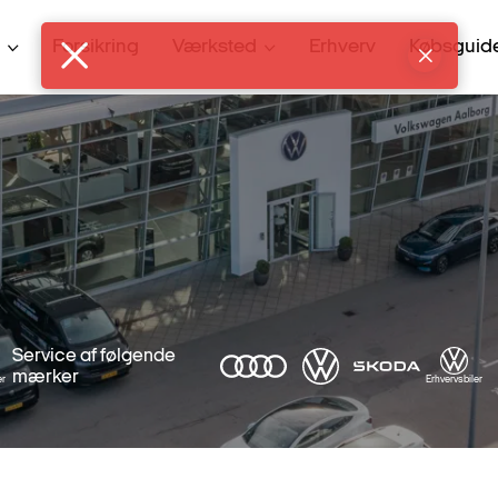
Forsikring
Værksted
Erhverv
Købsguid
Service af følgende
mærker
er
Erhvervsbiler