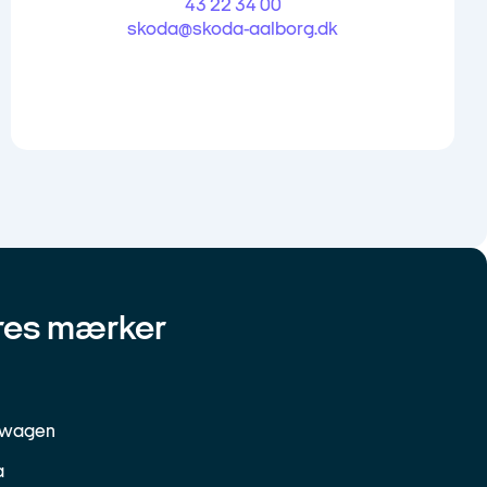
43 22 34 00
skoda@skoda-aalborg.dk
res mærker
swagen
a