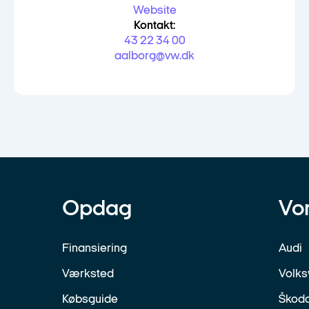
Website
Kontakt:
43 22 34 00
aalborg@vw.dk
Opdag
Vo
Finansiering
Audi
Værksted
Volk
Købsguide
Škod