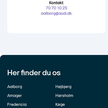
Kontakt:
70 70 10 25
aalborg@audi.dk
Her finder du os
Aalborg
Højbjerg
Amager
Hørsholm
Fredericia
Køge