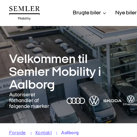
Hop
til
Brugte biler
Nye biler
hovedindhold
Velkommen til
Semler Mobility i
Aalborg
Autoriseret
forhandler af
Erhvervsbil
følgende mærker
Forside
Kontakt
Aalborg