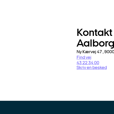
Kontakt
Aalbor
Ny Kærvej 47 , 900
Find vej
43 22 34 00
Skriv en besked