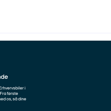
nde
Erhvervsbiler i
Fra første
med os, så dine