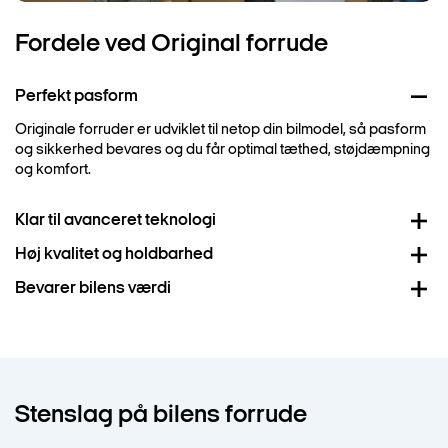
Fordele ved Original forrude
Perfekt pasform
Originale forruder er udviklet til netop din bilmodel, så pasform
og sikkerhed bevares og du får optimal tæthed, støjdæmpning
og komfort.
Klar til avanceret teknologi
Høj kvalitet og holdbarhed
Med en original forrude kan regnsensor, radar og kamera
kalibreres korrekt, så førerassistentsystemerne fungerer, som
Bevarer bilens værdi
Originale forruder er fremstillet efter fabrikkens strenge
fabrikken har tænkt det.
kvalitetskrav. Det gør dem mere modstandsdygtige over for
Originale dele monteret på et autoriseret værksted er med til at
stenslag, revner og påvirkninger fra vind og vejr.
bevare bilens gensalgsværdi, fordi der bruges originale
komponenter og følges fabrikkens retningslinjer.
Stenslag på bilens forrude