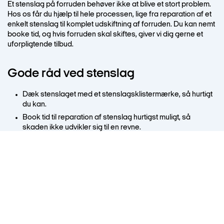
Et stenslag på forruden behøver ikke at blive et stort problem.
Hos os får du hjælp til hele processen, lige fra reparation af et
enkelt stenslag til komplet udskiftning af forruden. Du kan nemt
booke tid, og hvis forruden skal skiftes, giver vi dig gerne et
uforpligtende tilbud.
Gode råd ved stenslag
Dæk stenslaget med et stenslagsklistermærke, så hurtigt
du kan.
Book tid til reparation af stenslag hurtigst muligt, så
skaden ikke udvikler sig til en revne.
Tjek din forsikring, ofte dækker forsikringsselskabet
reparation af stenslag.
Hvorfor vælge autoriseret
værksted?