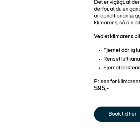
Det er vigtigt, at de
derfor, at du en gan
airconditionanlægget
klimarens, så din bil 
Ved et klimarens bli
Fjernet dårlig lu
Renset luftkana
Fjernet bakteri
Prisen for klimaren
595,-
Book tid her