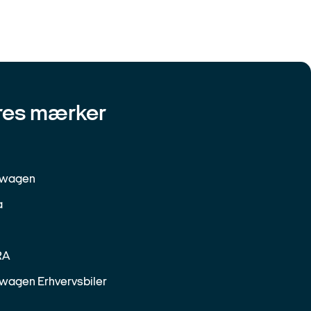
res mærker
swagen
a
RA
wagen Erhvervsbiler