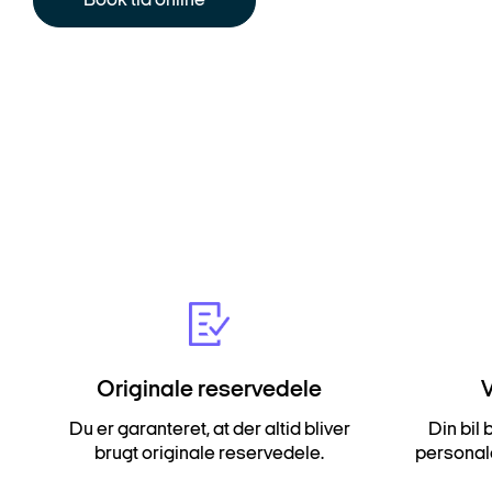
Book tid online
Originale reservedele
V
Du er garanteret, at der altid bliver
Din bil 
brugt originale reservedele.
personale