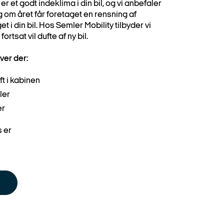
r er et godt indeklima i din bil, og vi anbefaler
g om året får foretaget en rensning af
 i din bil. Hos Semler Mobility tilbyder vi
fortsat vil dufte af ny bil.
ver der:
ft i kabinen
ler
er
s er