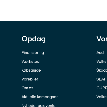
Opdag
Vo
Finansiering
Audi
Værksted
Volk
Købsguide
Škod
Varebiler
SEAT
Om os
CUP
Aktuelle kampagner
Volks
Nyheder og events