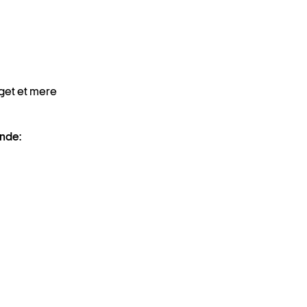
aget et mere
nde: