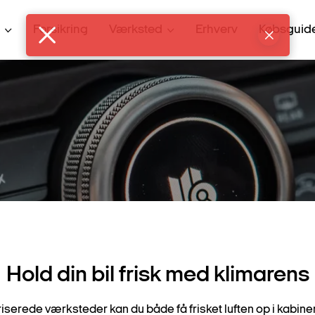
Forsikring
Værksted
Erhverv
Købsguid
Hold din bil frisk med klimarens
iserede værksteder kan du både få frisket luften op i kabin