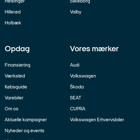
Helsingør
Silkeborg
Hillerød
Valby
Holbæk
Opdag
Vores mærker
Finansiering
Audi
Værksted
Volkswagen
Købsguide
Škoda
Varebiler
SEAT
Om os
CUPRA
Aktuelle kampagner
Volkswagen Erhvervsbiler
Nyheder og events