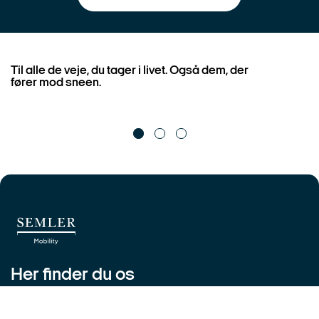
Book vintertjek eller ferietjek
Få personlig rådgivning om
Se vores guides om pakning,
Book vintertjek eller ferietjek
Få p
Til alle de veje, du tager i livet. Også dem, der
hos Semler Mobility
bil, udstyr og feriebehov
elbil og vinterkørsel
hos Semler Mobility
bil,
fører mod sneen.
Her finder du os
Aalborg
Højbjerg